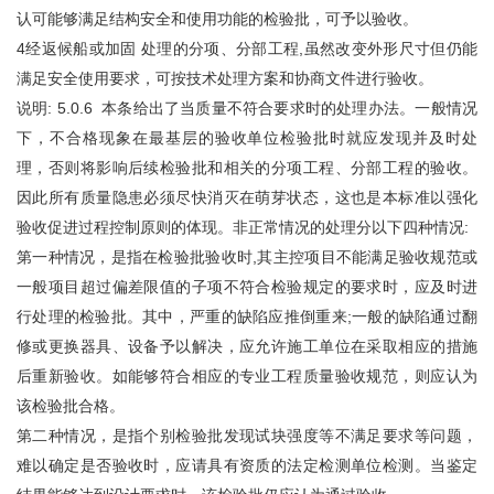
认可能够满足结构安全和使用功能的检验批，可予以验收。
4经返候船或加固 处理的分项、分部工程,虽然改变外形尺寸但仍能
满足安全使用要求，可按技术处理方案和协商文件进行验收。
说明: 5.0.6 本条给出了当质量不符合要求时的处理办法。一般情况
下，不合格现象在最基层的验收单位检验批时就应发现并及时处
理，否则将影响后续检验批和相关的分项工程、分部工程的验收。
因此所有质量隐患必须尽快消灭在萌芽状态，这也是本标准以强化
验收促进过程控制原则的体现。非正常情况的处理分以下四种情况:
第一种情况，是指在检验批验收时,其主控项目不能满足验收规范或
一般项目超过偏差限值的子项不符合检验规定的要求时，应及时进
行处理的检验批。其中，严重的缺陷应推倒重来;一般的缺陷通过翻
修或更换器具、设备予以解决，应允许施工单位在采取相应的措施
后重新验收。如能够符合相应的专业工程质量验收规范，则应认为
该检验批合格。
第二种情况，是指个别检验批发现试块强度等不满足要求等问题，
难以确定是否验收时，应请具有资质的法定检测单位检测。当鉴定