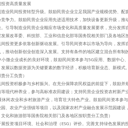
投资高质量发展
业民间投资转型升级。鼓励民营企业立足我国产业规模优势、配套
心竞争力。鼓励民营企业应用先进适用技术，加快设备更新升级，推
位。引导制造业民营企业顺应市场变化和高质量发展要求，充分发挥
家发展改革委、科技部、工业和信息化部等国务院相关部门及各地区
投资更多依靠创新驱动发展。引导民间资本以市场为导向，发挥自
入，推动创新创业创造深入发展。支持有条件的地区建立混合所有制
中小微企业成长的良好环境，鼓励民间资本参与5G应用、数据中心
，发展以数据资源为关键要素的数字经济，积极培育新业态、新模式
职责分工负责）
投资积极参与乡村振兴。在充分保障农民权益的前提下，鼓励并规
殖等现代种养业，参与高标准农田建设；支持民营企业投资农村新产
展休闲农业和乡村旅游产业，培育壮大特色产业。鼓励民间资本参
业园、农业产业强镇等项目，以及国家农村产业融合发展示范园建设
、文化和旅游部等国务院相关部门及各地区按职责分工负责）
投资项目环境、社会和治理（ESG）评价。完善支持绿色发展的