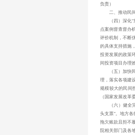
负责）
二、推动民间
（四）深化“放
点案例督查督办
评价机制，不断
的具体支持措施
投资发展的政策
间投资项目办理
（五）加快民间
理，落实各项建
规模较大的民间
（国家发展改革
（六）健全完善
头支票”。地方
拖欠账款且拒不
院相关部门及各