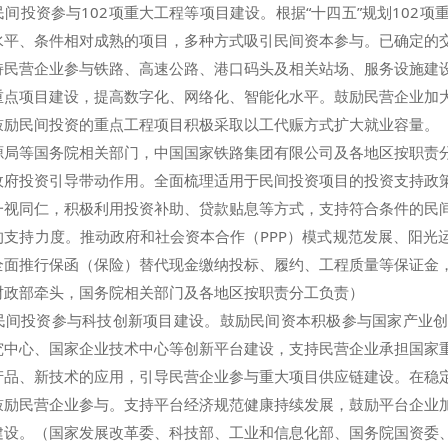
投资参与102项重大工程等项目建设。根据“十四五”规划102项
水平、条件相对成熟的项目，多种方式吸引民间资本参与。已确定的
持民营企业参与铁路、高速公路、港口码头及相关站场、服务设施建
重点项目建设，提高数字化、网络化、智能化水平。鼓励民营企业加
鼓励民间投资的重点工程项目积极采取以工代赈方式扩大就业容量。
源局等国务院相关部门，中国国家铁路集团有限公司及各地区按职责
投资引导带动作用。全面梳理适用于民间投资项目的投资支持政策
一视同仁，积极利用投资补助、贷款贴息等方式，支持符合条件的民
的支持力度。推动政府和社会资本合作（PPP）模式规范发展、阳光
全面推行保函（保险）替代现金缴纳投标、履约、工程质量等保证金
财政部牵头，国务院相关部门及各地区按职责分工负责）
投资参与科技创新项目建设。鼓励民间资本积极参与国家产业创
究中心、国家企业技术中心等创新平台建设，支持民营企业承担国家
产品、新技术的应用，引导民营企业参与重大项目供应链建设。在稳
鼓励民营企业参与。支持平台经济规范健康持续发展，鼓励平台企业
建设。（国家发展改革委、科技部、工业和信息化部、国务院国资委