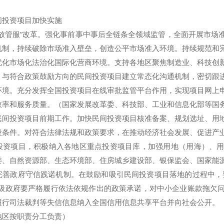
投资项目加快实施
管服”改革。强化事前事中事后全链条全领域监管，全面开展市场
机制，持续破除市场准入壁垒，创造公平市场准入环境。持续规范和
优化市场化法治化国际化营商环境。支持各地区聚焦制造业、科技创
，与符合政策鼓励方向的民间投资项目建立常态化沟通机制，密切跟
环境。充分发挥全国投资项目在线审批监管平台作用，实现项目网上
效率和服务质量。（国家发展改革委、科技部、工业和信息化部等国
投资项目前期工作。加快民间投资项目核准备案、规划选址、用地
设条件。对符合法律法规和政策要求，在推动经济社会发展、促进产
投资项目，积极纳入各地区重点投资项目库，加强用地（用海）、
委、自然资源部、生态环境部、住房城乡建设部、银保监会、国家能
政府守信践诺机制。在鼓励和吸引民间投资项目落地的过程中，要
各级政府要严格履行依法依规作出的政策承诺，对中小企业账款拖欠
履行司法裁判等失信信息纳入全国信用信息共享平台并向社会公开。
地区按职责分工负责）