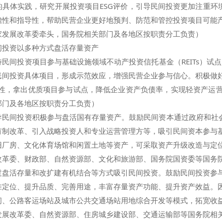
的具体实践，研究开展投资项目ESG评价，引导民间投资更加注重环
瞻性和指导性，帮助民营企业更好地预判、防范和管控投资项目可能
家发展改革委牵头，国务院相关部门及各地区按职责分工负责）
投资以多种方式盘活存量资产
投资项目参与基础设施领域不动产投资信托基金（REITs）试点。
民间投资具体项目，形成示范效应，增强民营企业参与信心。积极做
的积极性，拿出优质项目参与试点，降低企业资产负债率，实现轻资产
部门及各地区按职责分工负责）
间投资积极参与盘活国有存量资产。鼓励民间资本通过政府和社会
有制改革、引入战略投资人和专业运营管理方等，吸引民间资本参与
旧厂房、文化体育场馆和闲置土地等资产，可采取资产升级改造与定
改革委、财政部、自然资源部、文化和旅游部、国务院国资委等国务
活存量和改扩建有机结合等方式吸引民间投资。鼓励民间投资参与
准定位、提升品质、完善用途，丰富存量资产功能、提升资产效益。
间、公路客运场站及城市公共交通场站用地综合开发等模式，拓宽收
发展改革委、自然资源部、住房城乡建设部、交通运输部等国务院相