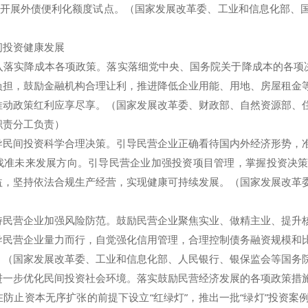
企业开展外债便利化额度试点。（国家发展改革委、工业和信息化部、
投资健康发展
实降成本各项政策。落实落细党中央、国务院关于降成本的各项决
负担，鼓励金融机构合理让利，推进降低企业用能、用地、房屋租金
推动政策红利应享尽享。（国家发展改革委、财政部、自然资源部、
职责分工负责）
间投资科学合理决策。引导民营企业正确看待国内外经济形势，准
找准未来发展方向。引导民营企业加强投资项目管理，掌握投资决
益，坚持依法合规生产经营，实现健康可持续发展。（国家发展改革
营企业加强风险防范。鼓励民营企业聚焦实业、做精主业、提升核
导民营企业量力而行，自觉强化信用管理，合理控制债务融资规模和
。（国家发展改革委、工业和信息化部、人民银行、银保监会等国务
步优化民间投资社会环境。落实鼓励民营经济发展的各项政策措施
在防止资本无序扩张的前提下设立“红绿灯”，推出一批“绿灯”投资